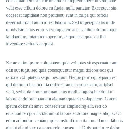
consequat. Duis aute irure dolor in reprehenderit in voluptate
velit esse cillum dolore eu fugiat nulla pariatur. Excepteur sint
occaecat cupidatat non proident, sunt in culpa qui officia
deserunt mollit anim id est laborum. Sed ut perspiciatis unde
omnis iste natus error sit voluptatem accusantium doloremque
laudantium, totam rem aperiam, eaque ipsa quae ab illo
inventore veritatis et quasi.
Nemo enim ipsam voluptatem quia voluptas sit aspernatur aut
odit aut fugit, sed quia consequuntur magni dolores eos qui
ratione voluptatem sequi nesciunt. Neque porro quisquam est,
qui dolorem ipsum quia dolor sit amet, consectetur, adipisci
velit, sed quia non numquam eius modi tempora incidunt ut
labore et dolore magnam aliquam quaerat voluptatem. Lorem
ipsum dolor sit amet, consectetur adipisicing elit, sed do
eiusmod tempor incididunt ut labore et dolore magna aliqua. Ut
enim ad minim veniam, quis nostrud exercitation ullamco laboris
nisi ut aliquip ex ea commodo consequat. Duis aute irure dolor