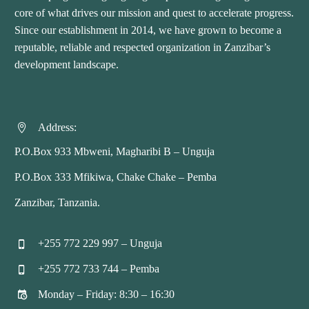
core of what drives our mission and quest to accelerate progress.
Since our establishment in 2014, we have grown to become a
reputable, reliable and respected organization in Zanzibar’s
development landscape.
Address:


P.O.Box 933 Mbweni, Magharibi B – Unguja
P.O.Box 333 Mfikiwa, Chake Chake – Pemba
Zanzibar, Tanzania.
+255 772 229 997 – Unguja


+255 772 733 744 – Pemba


Monday – Friday: 8:30 – 16:30

