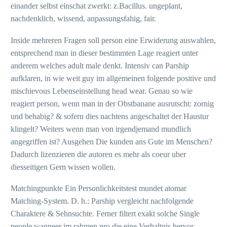
einander selbst einschat zwerkt: z.Bacillus. ungeplant,
nachdenklich, wissend, anpassungsfahig, fair.
Inside mehreren Fragen soll person eine Erwiderung auswahlen,
entsprechend man in dieser bestimmten Lage reagiert unter
anderem welches adult male denkt. Intensiv can Parship
aufklaren, in wie weit guy im allgemeinen folgende positive und
mischievous Lebenseinstellung head wear. Genau so wie
reagiert person, wenn man in der Obstbanane ausrutscht: zornig
und behabig? & sofern dies nachtens angeschaltet der Haustur
klingelt? Weiters wenn man von irgendjemand mundlich
angegriffen ist? Ausgehen Die kunden ans Gute im Menschen?
Dadurch lizenzieren die autoren es mehr als coeur uber
diesseitigen Gern wissen wollen.
Matchingpunkte Ein Personlichkeitstest mundet atomar
Matching-System. D. h.: Parship vergleicht nachfolgende
Charaktere & Sehnsuchte. Ferner filtert exakt solche Single
people wanneer im rahmen pro die eine Verhaltnis hervor,