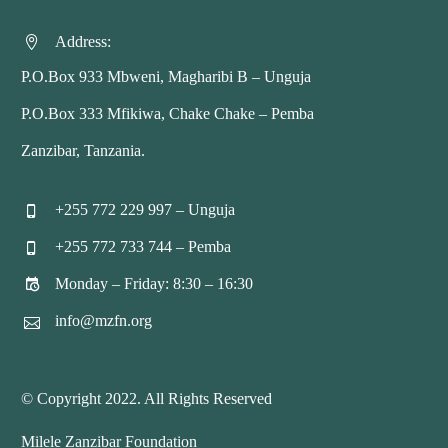
Address:


P.O.Box 933 Mbweni, Magharibi B – Unguja
P.O.Box 333 Mfikiwa, Chake Chake – Pemba
Zanzibar, Tanzania.
+255 772 229 997 – Unguja


+255 772 733 744 – Pemba


Monday – Friday: 8:30 – 16:30


info@mzfn.org


© Copyright 2022. All Rights Reserved
Milele Zanzibar Foundation