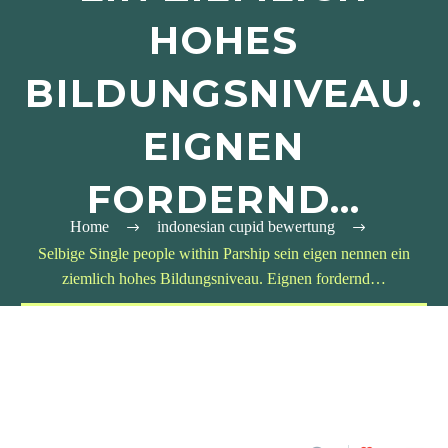
HOHES
BILDUNGSNIVEAU.
EIGNEN
FORDERND…
Home
indonesian cupid bewertung
Selbige Single people within Parship sein eigen nennen ein
ziemlich hohes Bildungsniveau. Eignen fordernd…