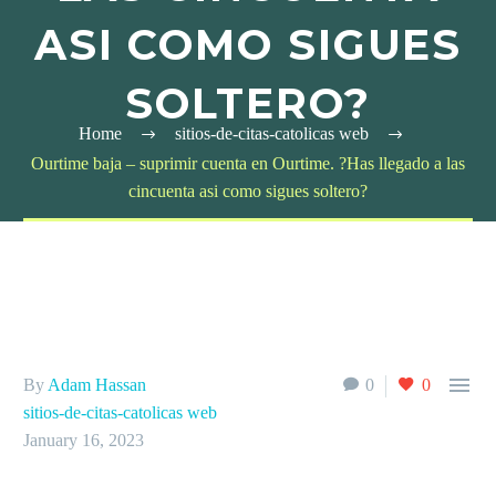
ASI­ COMO SIGUES
SOLTERO?
Home
sitios-de-citas-catolicas web
Ourtime baja – suprimir cuenta en Ourtime. ?Has llegado a las
cincuenta asi­ como sigues soltero?

By
Adam Hassan
0
0
sitios-de-citas-catolicas web
January 16, 2023