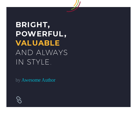
BRIGHT,
POWERFUL,
VALUABLE
AND ALWAYS
IN STYLE.
by
Awesome Author

