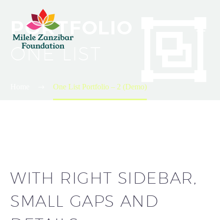


PORTFOLIO
ONE LIST
Home
One List Portfolio – 2 (Demo)
WITH RIGHT SIDEBAR,
SMALL GAPS AND