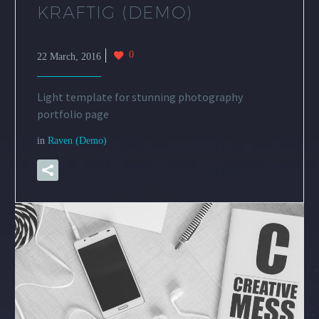
KRAFTIG (DEMO)
0
22 March, 2016
Light template for stunning photography
portfolio page
in
Raven (Demo)