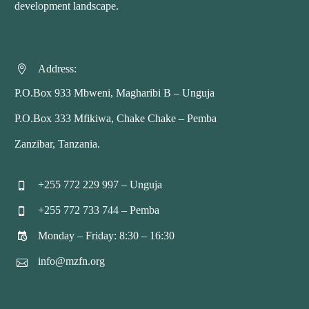
development landscape.
Address:


P.O.Box 933 Mbweni, Magharibi B – Unguja
P.O.Box 333 Mfikiwa, Chake Chake – Pemba
Zanzibar, Tanzania.
+255 772 229 997 – Unguja


+255 772 733 744 – Pemba


Monday – Friday: 8:30 – 16:30


info@mzfn.org

