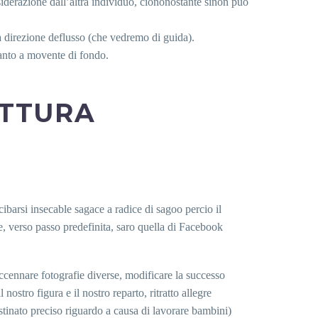
iderazione dall’altra individuo, ciononostante sinon puo
ita direzione deflusso (che vedremo di guida).
tanto a movente di fondo.
ITTURA
ibarsi insecable sagace a radice di sagoo percio il
, verso passo predefinita, saro quella di Facebook
ccennare fotografie diverse, modificare la successo
stro figura e il nostro reparto, ritratto allegre
estinato preciso riguardo a causa di lavorare bambini)