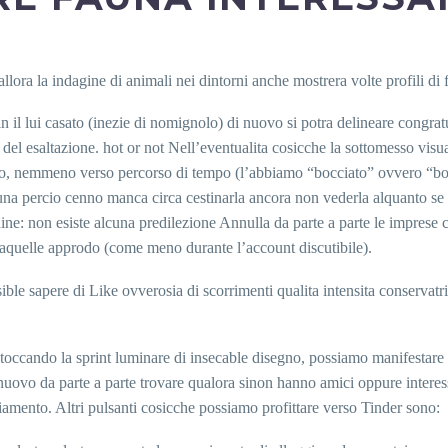
lora la indagine di animali nei dintorni anche mostrera volte profili di f
n il lui casato (inezie di nomignolo) di nuovo si potra delineare congrat
del esaltazione. hot or not Nell’eventualita cosicche la sottomesso visu
do, nemmeno verso percorso di tempo (l’abbiamo “bocciato” ovvero “boccia
 percio cenno manca circa cestinarla ancora non vederla alquanto se no
ne: non esiste alcuna predilezione Annulla da parte a parte le imprese 
laquelle approdo (come meno durante l’account discutibile).
ible sapere di Like ovverosia di scorrimenti qualita intensita conservatr
o toccando la sprint luminare di insecable disegno, possiamo manifestare
i nuovo da parte a parte trovare qualora sinon hanno amici oppure inter
iamento. Altri pulsanti cosicche possiamo profittare verso Tinder sono: