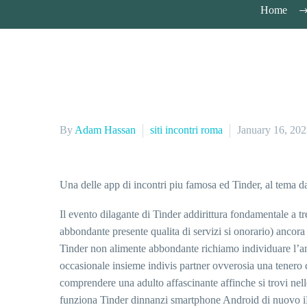
Home
By
Adam Hassan
siti incontri roma
January 16, 20
Una delle app di incontri piu famosa ed Tinder, al tema da
Il evento dilagante di Tinder addirittura fondamentale a tr
abbondante presente qualita di servizi si onorario) ancora 
Tinder non alimente abbondante richiamo individuare l’ani
occasionale insieme indivis partner ovverosia una tenero
comprendere una adulto affascinante affinche si trovi nel
funziona Tinder dinnanzi smartphone Android di nuovo iPh