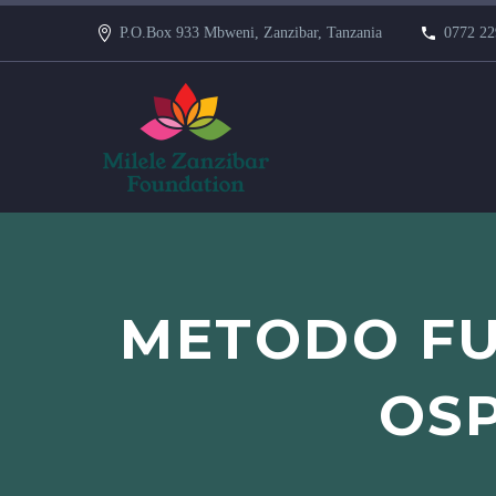
P.O.Box 933 Mbweni, Zanzibar, Tanzania
0772 22
METODO FU
OSP