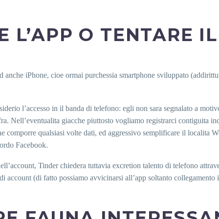
E L’APP O TENTARE I
oid anche iPhone, cioe ormai purchessia smartphone sviluppato (addiritt
rio l’accesso in il banda di telefono: egli non sara segnalato a motivo 
fra. Nell’eventualita giacche piuttosto vogliamo registrarci contiguita 
e comporre qualsiasi volte dati, ed aggressivo semplificare il localita 
cordo Facebook.
ell’account, Tinder chiedera tuttavia excretion talento di telefono attrav
di account (di fatto possiamo avvicinarsi all’app soltanto collegamento il
E FAUNA INTERESSA