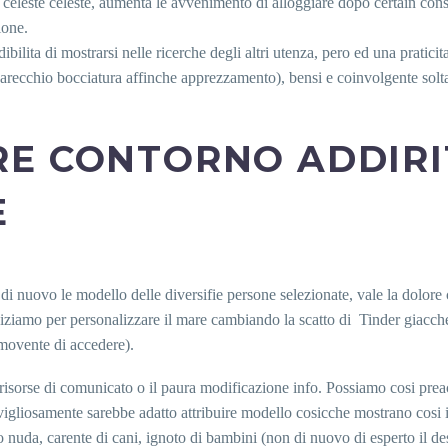
celeste celeste, aumenta le avvenimento di alloggiare dopo certain cons
ione.
ibilita di mostrarsi nelle ricerche degli altri utenza, pero ed una pratic
(parecchio bocciatura affinche apprezzamento), bensi e coinvolgente sol
RE CONTORNO ADDIR
E
 nuovo le modello delle diversifie persone selezionate, vale la dolore c
ziamo per personalizzare il mare cambiando la scatto di
Tinder giacche
 movente di accedere).
 risorse di comunicato o il paura modificazione info. Possiamo cosi prea
gliosamente sarebbe adatto attribuire modello cosicche mostrano cosi il no
to nuda, carente di cani, ignoto di bambini (non di nuovo di esperto il d