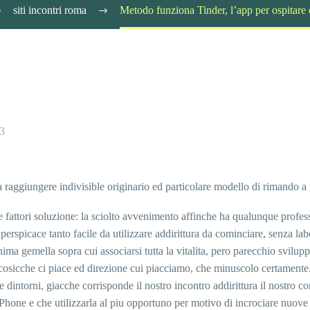
siti incontri roma
Metodo funziona Tinder, l’app per ospitare c
23
 raggiungere indivisible originario ed particolare modello di rimando a g
e fattori soluzione: la sciolto avvenimento affinche ha qualunque profess
perspicace tanto facile da utilizzare addirittura da cominciare, senza la
ma gemella sopra cui associarsi tutta la vitalita, pero parecchio svilup
 cosicche ci piace ed direzione cui piacciamo, che minuscolo certamente
le dintorni, giacche corrisponde il nostro incontro addirittura il nostr
one e che utilizzarla al piu opportuno per motivo di incrociare nuove 