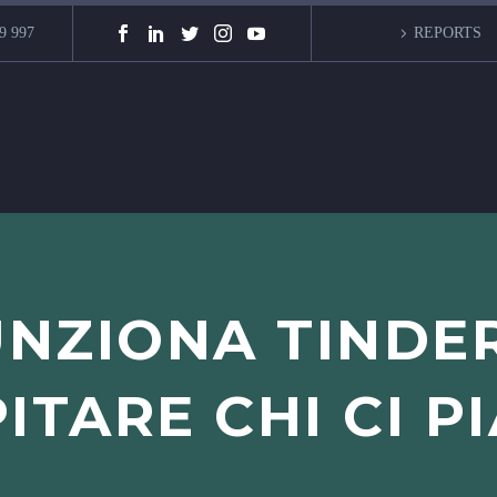
9 997
REPORTS
NZIONA TINDER,
ITARE CHI CI P