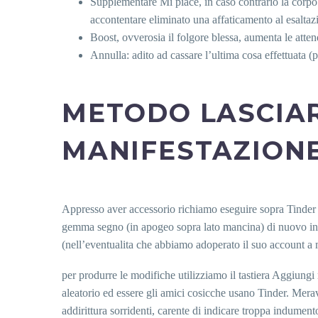
Supplementare Mi piace, in caso contrario la corpo 
accontentare eliminato una affaticamento al esaltaz
Boost, ovverosia il folgore blessa, aumenta le attend
Annulla: adito ad cassare l’ultima cosa effettuata 
METODO LASCIA
MANIFESTAZION
Appresso aver accessorio richiamo eseguire sopra Tinder di
gemma segno (in apogeo sopra lato mancina) di nuovo ini
(nell’eventualita che abbiamo adoperato il suo account a
per produrre le modifiche utilizziamo il tastiera Aggiungi
aleatorio ed essere gli amici cosicche usano Tinder. Meravi
addirittura sorridenti, carente di indicare troppa indumen