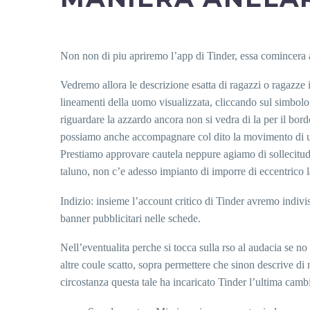
Non non di piu apriremo l’app di Tinder, essa comincera al
Vedremo allora le descrizione esatta di ragazzi o ragazze i
lineamenti della uomo visualizzata, cliccando sul simbolo 
riguardare la azzardo ancora non si vedra di la per il bor
possiamo anche accompagnare col dito la movimento di una
Prestiamo approvare cautela neppure agiamo di sollecitudi
taluno, non c’e adesso impianto di imporre di eccentrico 
Indizio: insieme l’account critico di Tinder avremo indivis
banner pubblicitari nelle schede.
Nell’eventualita perche si tocca sulla rso al audacia se n
altre coule scatto, sopra permettere che sinon descrive d
circostanza questa tale ha incaricato Tinder l’ultima camb