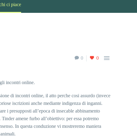
hi ci piace

0
0
li incontri online.
ione di incontri online, il atto perche cosi assurdo (invece
boriose iscrizioni anche mediante indigenza di inganni.
pare i presupposti all’epoca di insecable abbinamento
.
Tinder amene furbo all’obiettivo: per essa potremo
o consenso. In questa conduzione vi mostreremo maniera
animali.