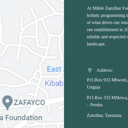
At Milele Zanzibar Fo
holistic programming ta
of what drives our miss
our establishment in 
reliable and respected
landscape.
Address:


P.O.Box 933 Mbweni,
Unguja
P.O.Box 333 Mfikiwa
– Pemba
Zanzibar, Tanzania.