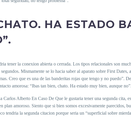
n total seguridad, no tengo problema”.
 CHATO. HA ESTADO B
”.
ria tener la conexion abierta o cerrada. Los tipos relacionales son mu
 segundos. Mismamente se lo hacia saber al aparato sobre First Dates, 
Jamas. Creo que es una de las banderitas rojas que tengo y no puedo”. D
ntacto amorosa: “Ibas tan bien, chato. Ha estado muy bien, aunque no”
 a Carlos Alberto En Caso De Que le gustaria tener una segunda cita, 
en plan amoroso. Siento que si bien somos excesivamente parecidos, bu
 tendria la segunda citacion porque seri­a un “superficial sobre mierda” 