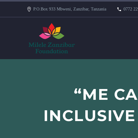
P.O.Box 933 Mbweni, Zanzibar, Tanzania
0772 22
“ME CA
INCLUSIVE