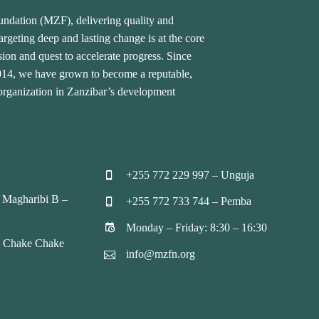
undation (MZF), delivering quality and
rgeting deep and lasting change is at the core
ion and quest to accelerate progress. Since
2014, we have grown to become a reputable,
 organization in Zanzibar’s development
+255 772 229 997 – Unguja


 Magharibi B –
+255 772 733 744 – Pemba


Monday – Friday: 8:30 – 16:30


, Chake Chake
info@mzfn.org

