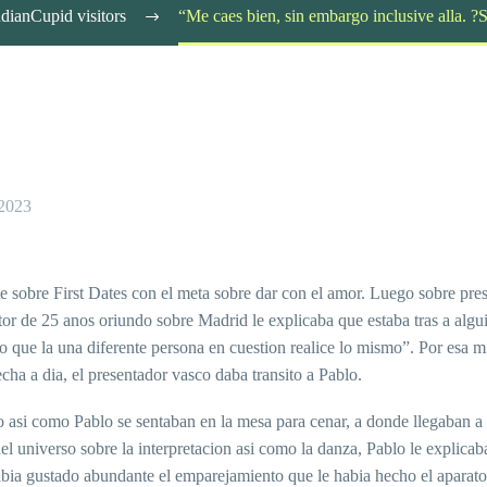
ndianCupid visitors
“Me caes bien, sin embargo inclusive alla. 
 2023
nte sobre First Dates con el meta sobre dar con el amor. Luego sobre pre
or de 25 anos oriundo sobre Madrid le explicaba que estaba tras a algui
o que la una diferente persona en cuestion realice lo mismo”. Por esa m
ha a dia, el presentador vasco daba transito a Pablo.
o asi­ como Pablo se sentaban en la mesa para cenar, a donde llegaban a
l universo sobre la interpretacion asi­ como la danza, Pablo le explicab
bia gustado abundante el emparejamiento que le habia hecho el aparato 