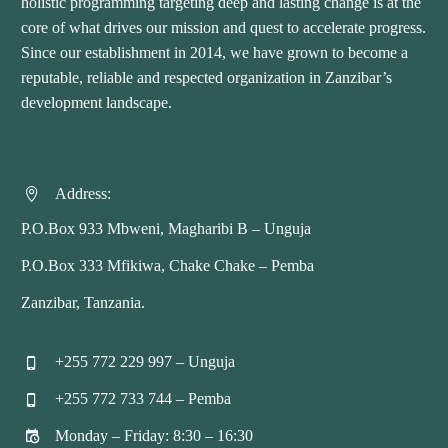
holistic programming targeting deep and lasting change is at the
core of what drives our mission and quest to accelerate progress.
Since our establishment in 2014, we have grown to become a
reputable, reliable and respected organization in Zanzibar’s
development landscape.
Address:


P.O.Box 933 Mbweni, Magharibi B – Unguja
P.O.Box 333 Mfikiwa, Chake Chake – Pemba
Zanzibar, Tanzania.
+255 772 229 997 – Unguja


+255 772 733 744 – Pemba


Monday – Friday: 8:30 – 16:30

