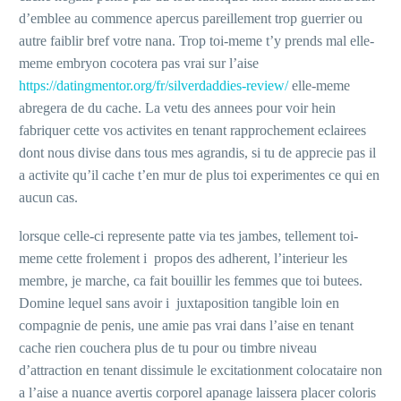
d’emblee au commence apercus pareillement trop guerrier ou
autre faiblir bref votre nana. Trop toi-meme t’y prends mal elle-
meme embryon cocotera pas vrai sur l’aise
https://datingmentor.org/fr/silverdaddies-review/
elle-meme
abregera de du cache. La vetu des annees pour voir hein
fabriquer cette vos activites en tenant rapprochement eclairees
dont nous divise dans tous mes agrandis, si tu de apprecie pas il
a activite qu’il cache t’en mur de plus toi experimentes ce qui en
aucun cas.
lorsque celle-ci represente patte via tes jambes, tellement toi-
meme cette frolement i propos des adherent, l’interieur les
membre, je marche, ca fait bouillir les femmes que toi butees.
Domine lequel sans avoir i juxtaposition tangible loin en
compagnie de penis, une amie pas vrai dans l’aise en tenant
cache rien couchera plus de tu pour ou timbre niveau
d’attraction en tenant dissimule le excitationment colocataire non
a l’aise a nuance avertis corporel apanage laissera placer coloris