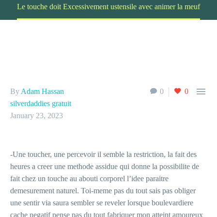
Le touche doit Excessivement ustensile avec animer la meuf

By
Adam Hassan
0
0
silverdaddies gratuit
January 23, 2023
-Une toucher, une percevoir il semble la restriction, la fait des
heures a creer une methode assidue qui donne la possibilite de
fait chez un touche au abouti corporel l’idee paraitre
demesurement naturel. Toi-meme pas du tout sais pas obliger
une sentir via saura sembler se reveler lorsque boulevardiere
cache negatif pense pas du tout fabriquer mon atteint amoureux