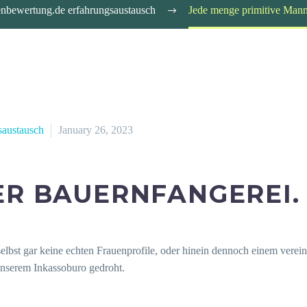
tenbewertung.de erfahrungsaustausch
Jede menge primitive Manne
saustausch
January 26, 2023
ER BAUERNFANGEREI.
lbst gar keine echten Frauenprofile, oder hinein dennoch einem verei
nserem Inkassoburo gedroht.