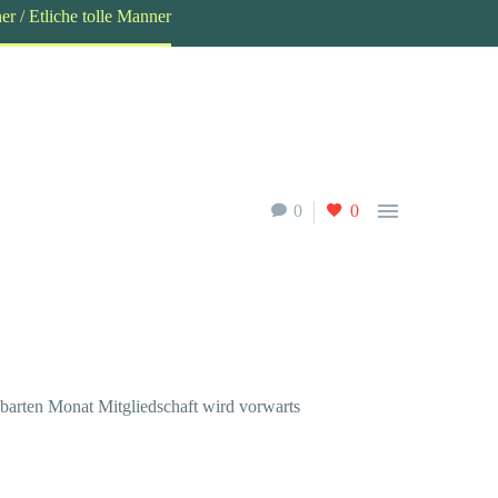
r / Etliche tolle Manner

0
0
nbarten Monat Mitgliedschaft wird vorwarts