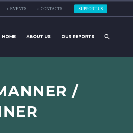
EVENTS
CONTACTS
SUPPORT US
HOME
ABOUT US
OUR REPORTS
MANNER /
NNER