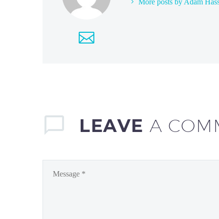
More posts by Adam Has
LEAVE
A COM