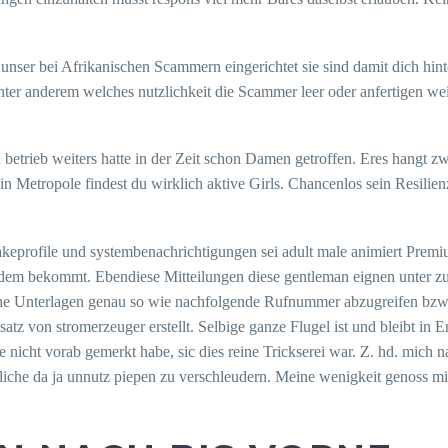
ile, unser bei Afrikanischen Scammern eingerichtet sie sind damit dich h
unter anderem welches nutzlichkeit die Scammer leer oder anfertigen w
in betrieb weiters hatte in der Zeit schon Damen getroffen. Eres hangt
in Metropole findest du wirklich aktive Girls. Chancenlos sein Resilie
fakeprofile und systembenachrichtigungen sei adult male animiert Prem
ei dem bekommt. Ebendiese Mitteilungen diese gentleman eignen unter z
iche Unterlagen genau so wie nachfolgende Rufnummer abzugreifen bzw 
tz von stromerzeuger erstellt. Selbige ganze Flugel ist und bleibt in 
ce nicht vorab gemerkt habe, sic dies reine Trickserei war. Z. hd. mich 
tzliche da ja unnutz piepen zu verschleudern. Meine wenigkeit genoss mi