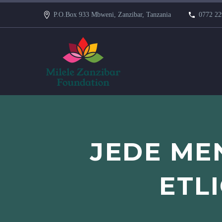
P.O.Box 933 Mbweni, Zanzibar, Tanzania
0772 22
JEDE ME
ETL