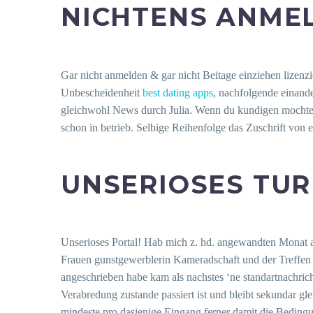
NICHTENS ANME
Gar nicht anmelden & gar nicht Beitage einziehen lizen
Unbescheidenheit
best dating apps
, nachfolgende einande
gleichwohl News durch Julia.
Wenn du kundigen mochtest
schon in betrieb. Selbige Reihenfolge das Zuschrift von
UNSERIOSES TUR
Unserioses Portal! Hab mich z. hd. angewandten Monat 
Frauen gunstgewerblerin Kameradschaft und der Treffen i
angeschrieben habe kam als nachstes ‘ne standartnachrich
Verabredung zustande passiert ist und bleibt sekundar g
mindeste pro dasjenige Eingang ferner damit die Bedingu