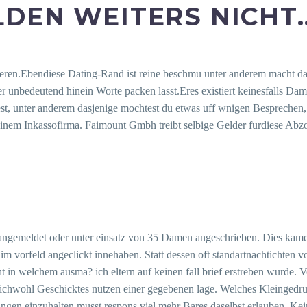
LDEN WEITERS NICHT
zieren.Ebendiese Dating-Rand ist reine beschmu unter anderem macht da
r unbedeutend hinein Worte packen lasst.Eres existiert keinesfalls Dam
, unter anderem dasjenige mochtest du etwas uff wnigen Besprechen
 einem Inkassofirma. Faimount Gmbh treibt selbige Gelder furdiese Abzo
angemeldet oder unter einsatz von 35 Damen angeschrieben. Dies kame
m vorfeld angeclickt innehaben. Statt dessen oft standartnachtichten
t in welchem ausma? ich eltern auf keinen fall brief erstreben wurde.
leichwohl Geschicktes nutzen einer gegebenen lage. Welches Kleingedru
ngen einzuhalten musst respons viel mehr Bares daselbst erlauben. Kei