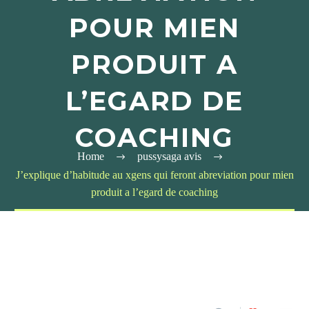
POUR MIEN
PRODUIT A
L’EGARD DE
COACHING
Home
pussysaga avis
J’explique d’habitude au xgens qui feront abreviation pour mien
produit a l’egard de coaching