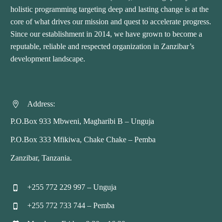
holistic programming targeting deep and lasting change is at the
core of what drives our mission and quest to accelerate progress.
Since our establishment in 2014, we have grown to become a
reputable, reliable and respected organization in Zanzibar’s
development landscape.
Address:


P.O.Box 933 Mbweni, Magharibi B – Unguja
P.O.Box 333 Mfikiwa, Chake Chake – Pemba
Zanzibar, Tanzania.
+255 772 229 997 – Unguja


+255 772 733 744 – Pemba

