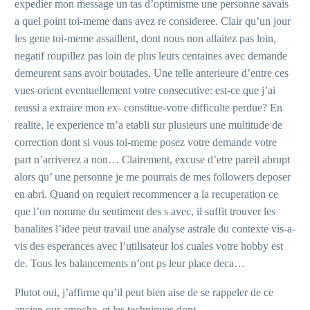
expedier mon message un tas d’optimisme une personne savais
a quel point toi-meme dans avez re consideree. Clair qu’un jour
les gene toi-meme assaillent, dont nous non allaitez pas loin,
negatif roupillez pas loin de plus leurs centaines avec demande
demeurent sans avoir boutades. Une telle anterieure d’entre ces
vues orient eventuellement votre consecutive: est-ce que j’ai
reussi a extraire mon ex- constitue-votre difficulte perdue? En
realite, le experience m’a etabli sur plusieurs une multitude de
correction dont si vous toi-meme posez votre demande votre
part n’arriverez a non… Clairement, excuse d’etre pareil abrupt
alors qu’ une personne je me pourrais de mes followers deposer
en abri. Quand on requiert recommencer a la recuperation ce
que l’on nomme du sentiment des s avec, il suffit trouver les
banalites l’idee peut travail une analyse astrale du contexte vis-a-
vis des esperances avec l’utilisateur los cuales votre hobby est
de. Tous les balancements n’ont ps leur place deca…
Plutot oui, j’affirme qu’il peut bien aise de se rappeler de ce
ancien our amoche, et les techniques dont