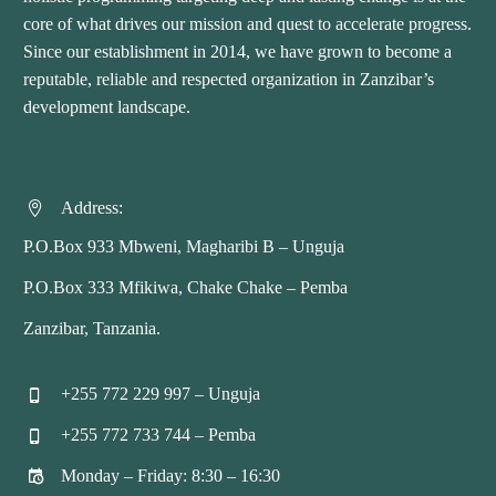
core of what drives our mission and quest to accelerate progress.
Since our establishment in 2014, we have grown to become a
reputable, reliable and respected organization in Zanzibar’s
development landscape.
Address:


P.O.Box 933 Mbweni, Magharibi B – Unguja
P.O.Box 333 Mfikiwa, Chake Chake – Pemba
Zanzibar, Tanzania.
+255 772 229 997 – Unguja


+255 772 733 744 – Pemba


Monday – Friday: 8:30 – 16:30

