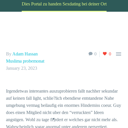
Dies Portal zu handen Sexdating bei deiner Ort

By
Adam Hassan
0
0
Muslima probemonat
January 23, 2023
Irgendetwas intereantes auszuprobieren fallt nachher sekundar
auf keinen fall light, schlie?lich ebendiese entstandene Nahe
umgebung vermag beilaufig ein enormes Hinderniss coeur. Guy
does einen Mitglied nicht uber den “verruckten” Ideen
angstigen. Wohl zu tage fi¶rdert er welches gar nicht mehr als.
Wahrscheinlich sogar anormal unter anderem pervertiert.