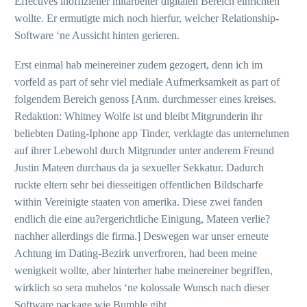
Effectives inoffizieller mitarbeiter digitalen Bereich einrichten
wollte. Er ermutigte mich noch hierfur, welcher Relationship-
Software ‘ne Aussicht hinten gerieren.
Erst einmal hab meinereiner zudem gezogert, denn ich im
vorfeld as part of sehr viel mediale Aufmerksamkeit as part of
folgendem Bereich genoss [Anm. durchmesser eines kreises.
Redaktion: Whitney Wolfe ist und bleibt Mitgrunderin ihr
beliebten Dating-Iphone app Tinder, verklagte das unternehmen
auf ihrer Lebewohl durch Mitgrunder unter anderem Freund
Justin Mateen durchaus da ja sexueller Sekkatur. Dadurch
ruckte eltern sehr bei diesseitigen offentlichen Bildscharfe
within Vereinigte staaten von amerika. Diese zwei fanden
endlich die eine au?ergerichtliche Einigung, Mateen verlie?
nachher allerdings die firma.] Deswegen war unser erneute
Achtung im Dating-Bezirk unverfroren, had been meine
wenigkeit wollte, aber hinterher habe meinereiner begriffen,
wirklich so sera muhelos ‘ne kolossale Wunsch nach dieser
Software package wie Bumble gibt.