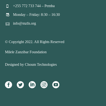
+255 772 733 744 – Pemba


Monday – Friday: 8:30 – 16:30


info@mzfn.org


© Copyright 2022. All Rights Reserved
Milele Zanzibar Foundation
Designed by Choum Technologies