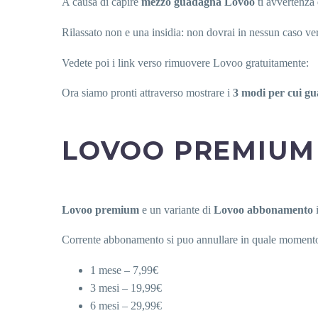
A causa di capire
mezzo guadagna Lovoo
ti avvertenza 
Rilassato non e una insidia: non dovrai in nessun caso ver
Vedete poi i link verso rimuovere Lovoo gratuitamente:
Ora siamo pronti attraverso mostrare i
3 modi per cui g
LOVOO PREMIUM
Lovoo premium
e un variante di
Lovoo abbonamento
i
Corrente abbonamento si puo annullare in quale momento v
1 mese – 7,99€
3 mesi – 19,99€
6 mesi – 29,99€