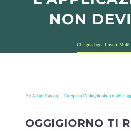
NON DEVI
Che guadagna Lovoo. Molti mi
By
Adam Hassan
European Dating hookup mobile ap
OGGIGIORNO TI 