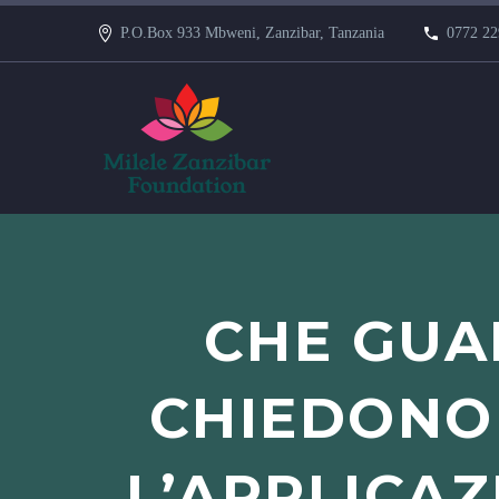
P.O.Box 933 Mbweni, Zanzibar, Tanzania
0772 22
CHE GUA
CHIEDONO
L’APPLICAZ