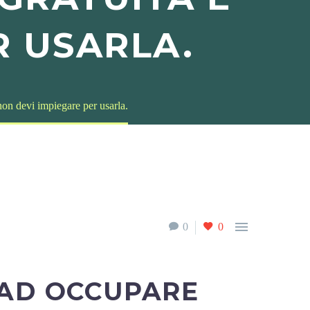
R USARLA.
on devi impiegare per usarla.

0
0
 AD OCCUPARE