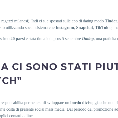
 ragazzi milanesi). Indi ci si e spostati sulle app di dating modo
Tinder
llo utilizzando social sistema che
Instagram
,
Snapchat
,
TikTok
e, mo
ossimo
20 paesi
e stata tirata lo lapsus 5 settembre
Dating
, una praticita
 CI SONO STATI PIUT
TCH”
 responsabilita permettera di sviluppare un
bordo diviso
, giacche non si
ente costa di presente social mass media. Dal periodo del promozione ad
plici contatti online.