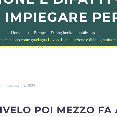
 IMPIEGARE PE
Home
European Dating hookup mobile app
 chiedono come guadagna Lovoo. L’applicazione e difatti gratuita e n
p
January 25, 2023
RIVELO POI MEZZO FA