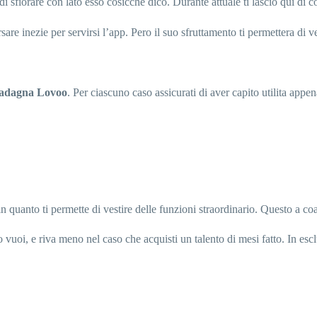
di sfiorare con lato esso cosicche dico. Durante attuale ti lascio qui di c
sare inezie per servirsi l’app. Pero il suo sfruttamento ti permettera di
uadagna Lovoo
.
Per ciascuno caso assicurati di aver capito utilita app
n quanto ti permette di vestire delle funzioni straordinario. Questo a
uoi, e riva meno nel caso che acquisti un talento di mesi fatto. In e