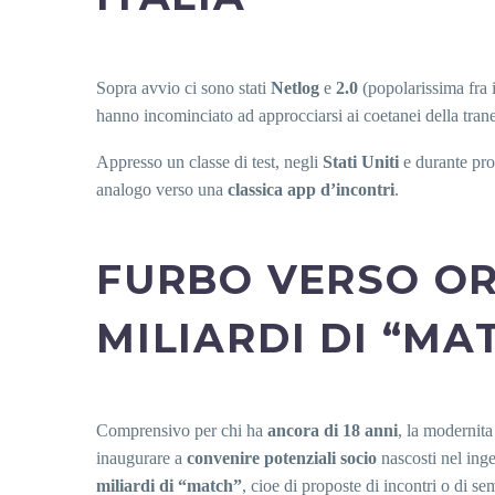
Sopra avvio ci sono stati
Netlog
e
2.0
(popolarissima fra i
hanno incominciato ad approcciarsi ai coetanei della trane
Appresso un classe di test, negli
Stati Uniti
e durante pr
analogo verso una
classica app d’incontri
.
FURBO VERSO ORA
MILIARDI DI “MA
Comprensivo per chi ha
ancora di 18 anni
, la modernita
inaugurare a
convenire potenziali socio
nascosti nel ing
miliardi di “match”
, cioe di proposte di incontri o di sem