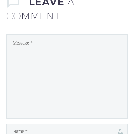
LEAVE
A
vulputate cursus a sit amet
COMMENT
mauris. Morbi accumsan
ipsum velit. Nam nec tellus
a odio tincidunt auctor a
ornare odio. Sed non
mauris vitae erat consequat
auctor eu in elit. Nam nec
tellus a odio tincidunt
auctor a ornare odio. Sed
non mauris vitae erat
consequat auctor eu in elit.