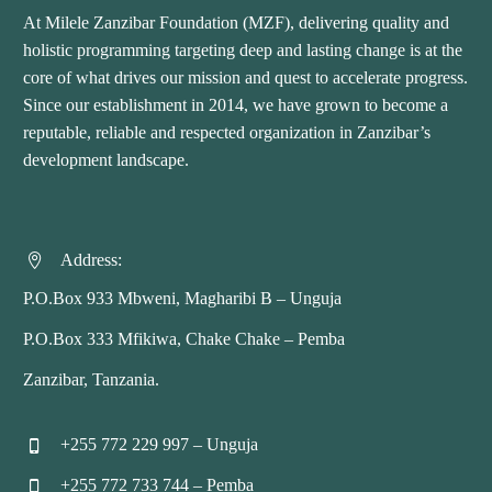
At Milele Zanzibar Foundation (MZF), delivering quality and
holistic programming targeting deep and lasting change is at the
core of what drives our mission and quest to accelerate progress.
Since our establishment in 2014, we have grown to become a
reputable, reliable and respected organization in Zanzibar’s
development landscape.
Address:


P.O.Box 933 Mbweni, Magharibi B – Unguja
P.O.Box 333 Mfikiwa, Chake Chake – Pemba
Zanzibar, Tanzania.
+255 772 229 997 – Unguja


+255 772 733 744 – Pemba

