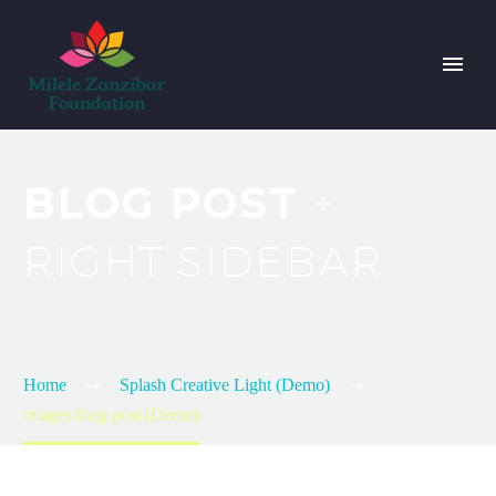
BLOG POST
+
RIGHT SIDEBAR
Home
Splash Creative Light (Demo)
images blog post (Demo)