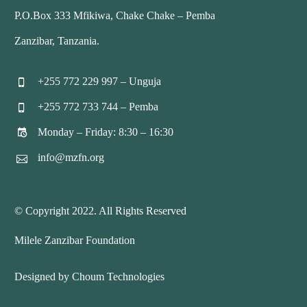
P.O.Box 333 Mfikiwa, Chake Chake – Pemba
Zanzibar, Tanzania.
+255 772 229 997 – Unguja


+255 772 733 744 – Pemba


Monday – Friday: 8:30 – 16:30


info@mzfn.org


© Copyright 2022. All Rights Reserved
Milele Zanzibar Foundation
Designed by Choum Technologies