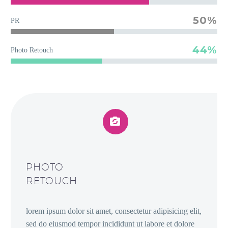
50%
PR
44%
Photo Retouch


PHOTO
RETOUCH
lorem ipsum dolor sit amet, consectetur adipisicing elit,
sed do eiusmod tempor incididunt ut labore et dolore