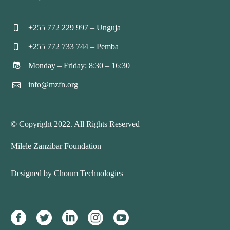
+255 772 229 997 – Unguja


+255 772 733 744 – Pemba


Monday – Friday: 8:30 – 16:30


info@mzfn.org


© Copyright 2022. All Rights Reserved
Milele Zanzibar Foundation
Designed by Choum Technologies