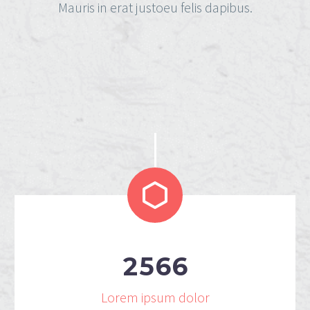
Mauris in erat justoeu felis dapibus.


2
5
6
6
Lorem ipsum dolor