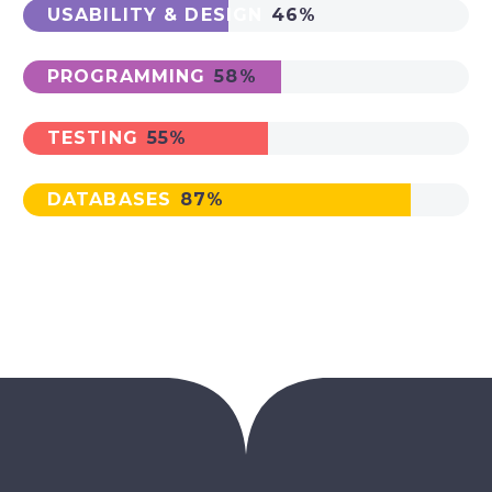
USABILITY & DESIGN
46%
PROGRAMMING
58%
TESTING
55%
DATABASES
87%