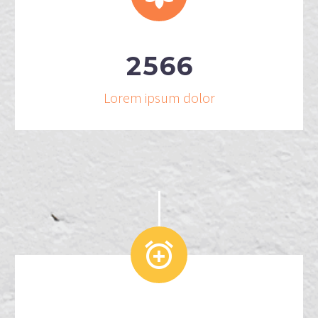
2
5
6
6
Lorem ipsum dolor

