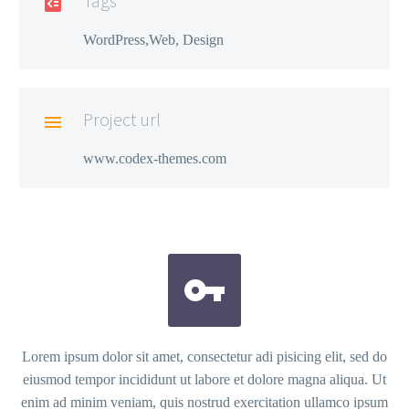
Tags

WordPress,Web, Design
Project url

www.codex-themes.com


Lorem ipsum dolor sit amet, consectetur adi pisicing elit, sed do
eiusmod tempor incididunt ut labore et dolore magna aliqua. Ut
enim ad minim veniam, quis nostrud exercitation ullamco ipsum